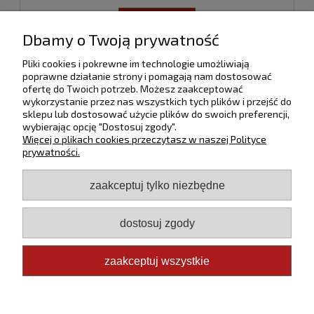
do koszyka
Dbamy o Twoją prywatność
Pliki cookies i pokrewne im technologie umożliwiają
poprawne działanie strony i pomagają nam dostosować
ofertę do Twoich potrzeb. Możesz zaakceptować
O nas
wykorzystanie przez nas wszystkich tych plików i przejść do
sklepu lub dostosować użycie plików do swoich preferencji,
Informacje
wybierając opcję "Dostosuj zgody".
Więcej o plikach cookies przeczytasz w naszej Polityce
prywatności.
Płatności i dostawa
zaakceptuj tylko niezbędne
Moje konto
dostosuj zgody
Pomoc
zaakceptuj wszystkie
Copyright ©
Euro Trade Group
2026
pokaż pełną wersję strony