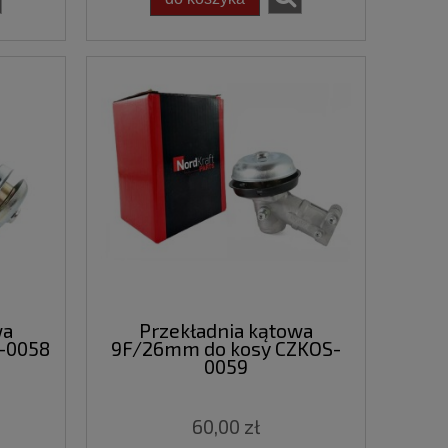
wa
Przekładnia kątowa
-0058
9F/26mm do kosy CZKOS-
0059
60,00 zł