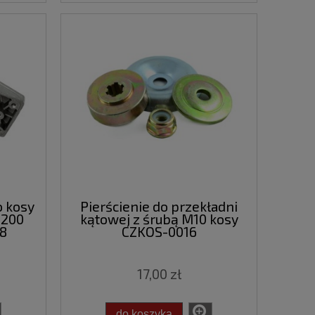
o kosy
Pierścienie do przekładni
S200
kątowej z śrubą M10 kosy
8
CZKOS-0016
17,00 zł
do koszyka