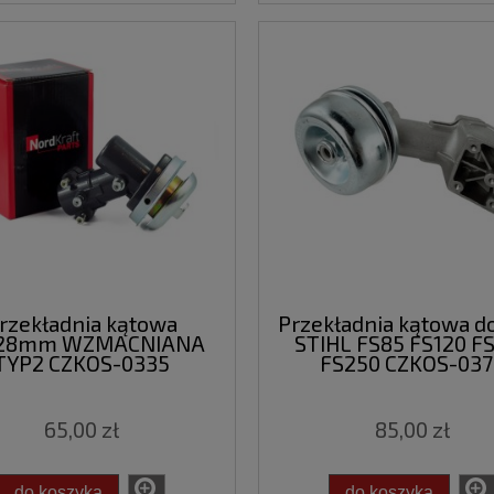
rzekładnia kątowa
Przekładnia kątowa d
28mm WZMACNIANA
STIHL FS85 FS120 F
TYP2 CZKOS-0335
FS250 CZKOS-037
65,00 zł
85,00 zł
do koszyka
do koszyka