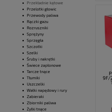
Przekładnie kątowe
Przelotki głowic
Przewody paliwa
Rączki gazu
Rozruszniki
Sprężyny
Sprzęgła
Szczotki
Szelki
Śruby i nakrętki
Świece zapłonowe
Tarcze tnące
P
9F/
Tłumiki
Uszczelki
Wałki napędowy i rury
Zabieraki
Zbiorniki paliwa
Żyłki tnące