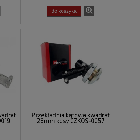
do koszyka
wadrat
Przekładnia kątowa kwadrat
0019
28mm kosy CZKOS-0057