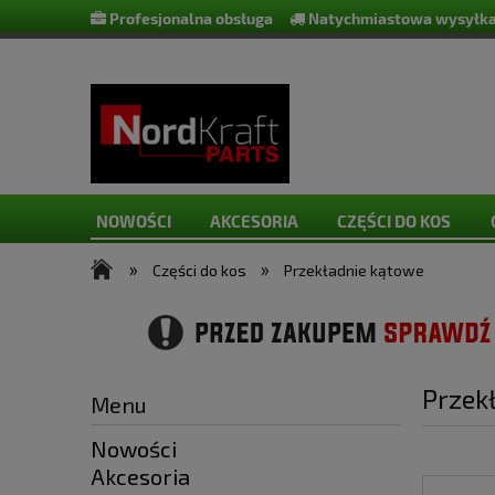
Profesjonalna obsługa
Natychmiastowa wysyłka
NOWOŚCI
AKCESORIA
CZĘŚCI DO KOS
»
»
Części do kos
Przekładnie kątowe
Przek
Menu
Nowości
Akcesoria