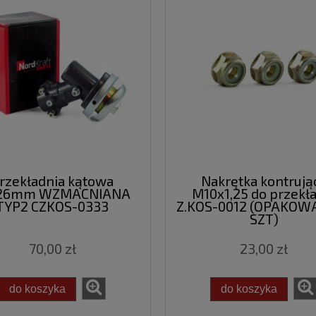
rzekładnia kątowa
Nakrętka kontrują
26mm WZMACNIANA
M10x1,25 do przekł
TYP2 CZKOS-0333
Z.KOS-0012 (OPAKOWA
SZT)
70,00 zł
23,00 zł
do koszyka
do koszyka