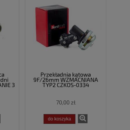
ca
Przekładnia kątowa
adni
9F/26mm WZMACNIANA
NIE 3
TYP2 CZKOS-0334
70,00 zł
do koszyka