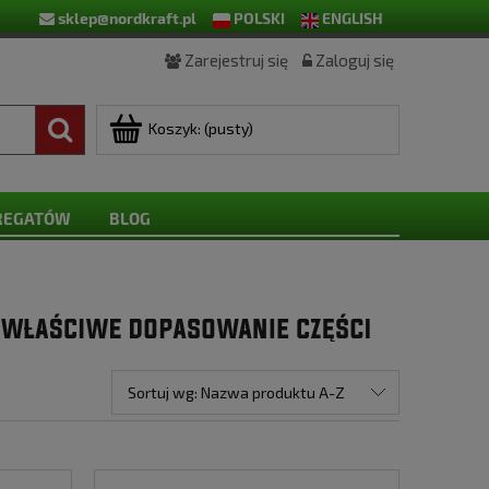
sklep@nordkraft.pl
POLSKI
ENGLISH
Zarejestruj się
Zaloguj się
Koszyk:
(pusty)
GREGATÓW
BLOG
Sortuj wg:
Nazwa produktu A-Z