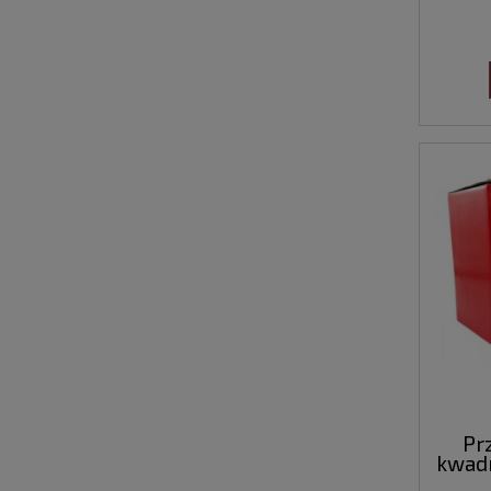
Pr
kwad