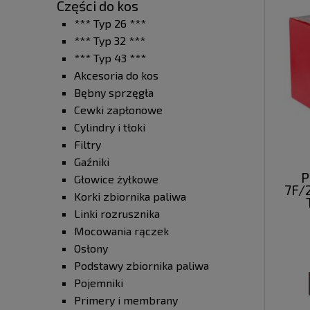
Części do kos
*** Typ 26 ***
*** Typ 32 ***
*** Typ 43 ***
Akcesoria do kos
Bębny sprzęgła
Cewki zapłonowe
Cylindry i tłoki
Filtry
Gaźniki
P
Głowice żyłkowe
7F/
Korki zbiornika paliwa
Linki rozrusznika
Mocowania rączek
Osłony
Podstawy zbiornika paliwa
Pojemniki
Primery i membrany