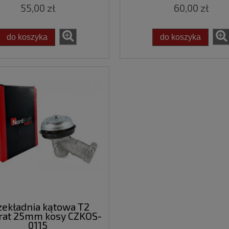
55,00 zł
60,00 zł
do koszyka
do koszyka
zekładnia kątowa T2
rat 25mm kosy CZKOS-
0115