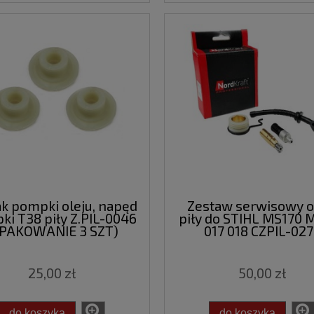
k pompki oleju, napęd
Zestaw serwisowy o
i T38 piły Z.PIL-0046
piły do STIHL MS170 
OPAKOWANIE 3 SZT)
017 018 CZPIL-02
25,00 zł
50,00 zł
do koszyka
do koszyka