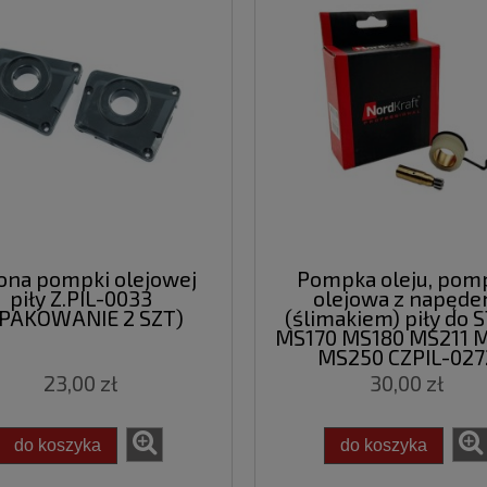
ona pompki olejowej
Pompka oleju, pom
piły Z.PIL-0033
olejowa z napęd
OPAKOWANIE 2 SZT)
(ślimakiem) piły do 
MS170 MS180 MS211 
MS250 CZPIL-027
23,00 zł
30,00 zł
do koszyka
do koszyka