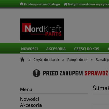
Profesjonalna obsługa
Natychmiastowa wysyłka
NOWOŚCI
AKCESORIA
CZĘŚCI DO KOS
»
»
»
Części do pilarek
Pompki do pił
Ślimaki
Ślima
Menu
Nowości
Akcesoria