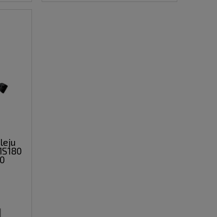
leju
MS180
70