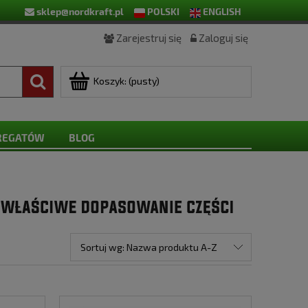
sklep@nordkraft.pl
POLSKI
ENGLISH
Zarejestruj się
Zaloguj się
Koszyk:
(pusty)
GREGATÓW
BLOG
Sortuj wg:
Nazwa produktu A-Z