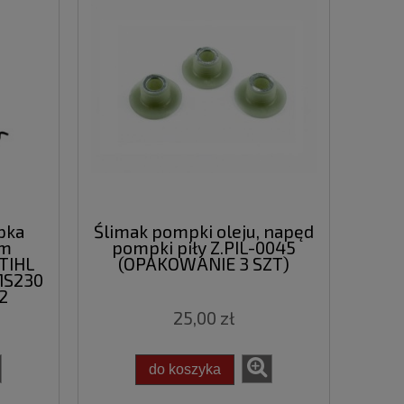
pka
Ślimak pompki oleju, napęd
em
pompki piły Z.PIL-0045
STIHL
(OPAKOWANIE 3 SZT)
MS230
2
25,00 zł
do koszyka