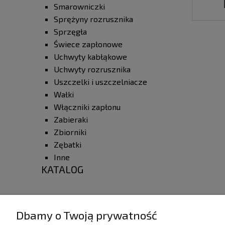
Smarowniczki
Sprężyny rozrusznika
Sprzęgła
Świece zapłonowe
Uchwyty kabłąkowe
Uchwyty rozrusznika
Uszczelki i uszczelniacze
Wałki
Włączniki zapłonu
Zabieraki
Zbiorniki
Zębatki
Inne
KATALOG
Dbamy o Twoją prywatność