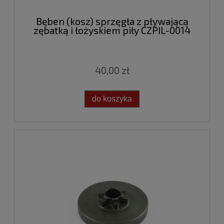
Bęben (kosz) sprzęgła z pływającą
zębatką i łożyskiem piły CZPIL-0014
40,00 zł
do koszyka