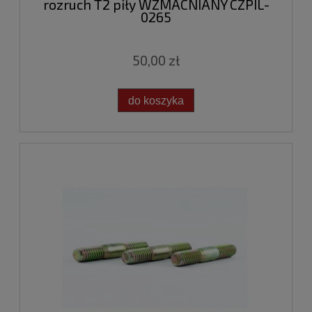
rozruch T2 piły WZMACNIANY CZPIL-
0265
50,00 zł
do koszyka