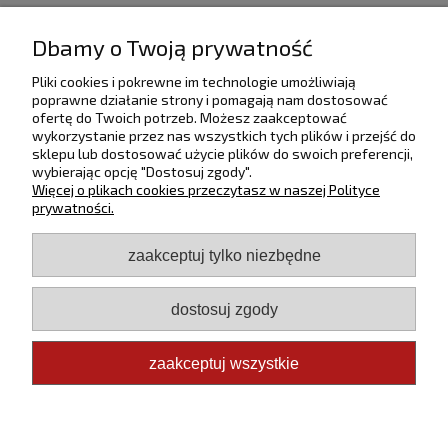
Profesjonalna obsługa
Dbamy o Twoją prywatność
Ważna dla nas jest wysoka jakość obsługi klienta :-)
Pliki cookies i pokrewne im technologie umożliwiają
poprawne działanie strony i pomagają nam dostosować
ofertę do Twoich potrzeb. Możesz zaakceptować
O nas
wykorzystanie przez nas wszystkich tych plików i przejść do
sklepu lub dostosować użycie plików do swoich preferencji,
Informacje
wybierając opcję "Dostosuj zgody".
Więcej o plikach cookies przeczytasz w naszej Polityce
prywatności.
Płatności i dostawa
zaakceptuj tylko niezbędne
Moje konto
dostosuj zgody
Pomoc
zaakceptuj wszystkie
Copyright ©
Euro Trade Group
2026
pokaż pełną wersję strony