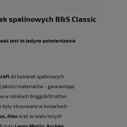
ek spalinowych B&S Classic
aż jest to jedyne potwierdzenie
raft
do kosiarek spalinowych
 jakości materiałów - gwarantując
na w silnikach Briggs&Stratton
erii były stosowane w kosiarkach
us, Alko
oraz w wielu innych
ch typu
Leroy Merlin, Auchan,