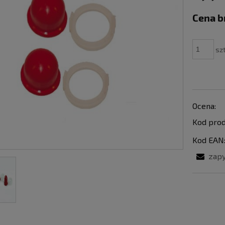
Cena b
szt
Ocena:
Kod prod
Kod EAN
zapy