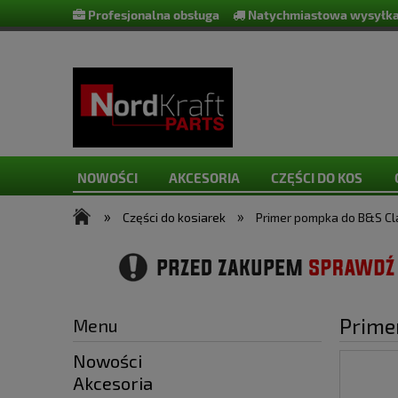
Profesjonalna obsługa
Natychmiastowa wysyłka
NOWOŚCI
AKCESORIA
CZĘŚCI DO KOS
»
»
Części do kosiarek
Primer pompka do B&S Cl
Prime
Menu
Nowości
Akcesoria