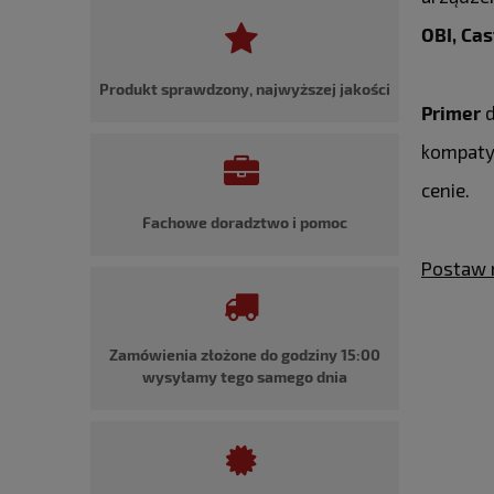
OBI, Ca
Produkt sprawdzony, najwyższej jakości
Primer
d
kompatyb
cenie.
Fachowe doradztwo i pomoc
Postaw 
Zamówienia złożone do godziny 15:00
wysyłamy tego samego dnia