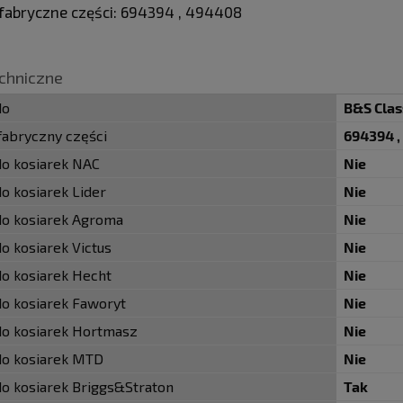
fabryczne części: 694394 , 494408
chniczne
do
B&S Clas
abryczny części
694394 
do kosiarek NAC
Nie
do kosiarek Lider
Nie
do kosiarek Agroma
Nie
do kosiarek Victus
Nie
do kosiarek Hecht
Nie
do kosiarek Faworyt
Nie
do kosiarek Hortmasz
Nie
do kosiarek MTD
Nie
do kosiarek Briggs&Straton
Tak