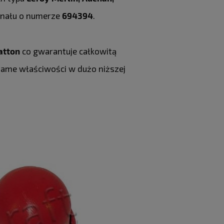
ginału o numerze
694394
.
atton
co gwarantuje całkowitą
 same właściwości w dużo niższej