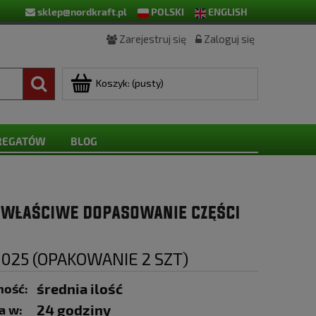
sklep@nordkraft.pl
POLSKI
ENGLISH
Zarejestruj się
Zaloguj się
Koszyk:
(pusty)
GREGATÓW
BLOG
0025 (OPAKOWANIE 2 SZT)
średnia ilość
ność:
24 godziny
a w: