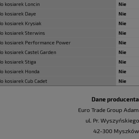
do kosiarek Loncin
Nie
do kosiarek Daye
Nie
do kosiarek Krysiak
Nie
do kosiarek Sterwins
Nie
do kosiarek Performance Power
Nie
do kosiarek Castel Garden
Nie
o kosiarek Stiga
Nie
do kosiarek Honda
Nie
do kosiarek Cub Cadet
Nie
Dane producenta
Euro Trade Group Adam
ul. Pr. Wyszyńskiego
42-300 Myszków