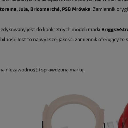
storama, Jula, Bricomarché, PSB Mrówka
. Zamiennik ory
edykowany jest do konkretnych modeli marki
Briggs&Str
ilność Jest to najwyższej jakości zamiennik oferujący te
na niezawodność i sprawdzoną markę.