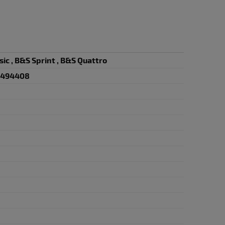
sic , B&S Sprint , B&S Quattro
, 494408