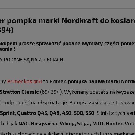
r pompka marki Nordkraft do kosiar
394)
akupem proszę sprawdzić podane wymiary części poniew
ania !
 PODANE SĄ NA ZDJĘCIACH
any
Primer kosiarki
to
Primer, pompka paliwa marki Nordk
Stratton Classic
(694394). Wykonany został z najwyższej
 i odporność na eksploatacje. Pompka zasilająca stosowa
 Sprint, Quattro Q45, Q48, 450, 500, 550
. Silniki z tych s
kich jak
NAC, Husqvarna, Viking, Stiga, MTD, Hunter, Vict
iach kupionych na aukcjach internetowych lub w marketa