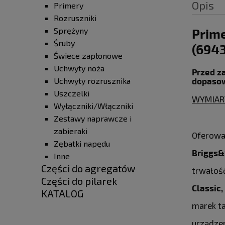
Opis
Primery
Rozruszniki
Prime
Sprężyny
Śruby
(694
Świece zapłonowe
Uchwyty noża
Przed z
dopasow
Uchwyty rozrusznika
Uszczelki
WYMIARY
Wyłączniki/Włączniki
Zestawy naprawcze i
zabieraki
Oferow
Zębatki napędu
Briggs&
Inne
Części do agregatów
trwałość
Części do pilarek
Classic,
KATALOG
marek ta
urządzen